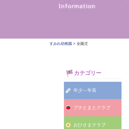
すみれ幼稚園
>
全園児
カテゴリー
年少～年長
プチとまとクラブ
おひさまクラブ