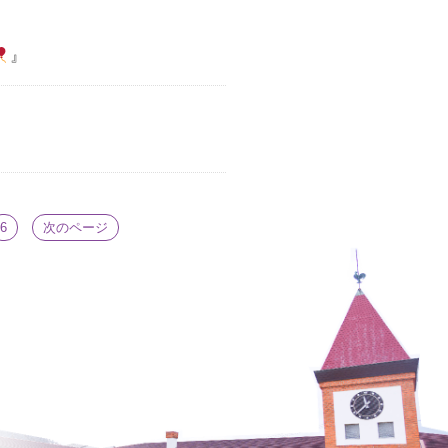
』
6
次のページ