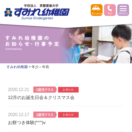
すみれ幼稚園
>
年少～年長
2020.12.21
12月のお誕生日会＆クリスマス会
2020.12.17
お餅つき体験(*^^)v