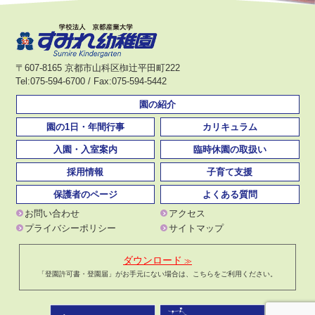
〒607-8165 京都市山科区椥辻平田町222
Tel:075-594-6700 / Fax:075-594-5442
園の紹介
園の1日・年間行事
カリキュラム
入園・入室案内
臨時休園の取扱い
採用情報
子育て支援
保護者のページ
よくある質問
お問い合わせ
アクセス
プライバシーポリシー
サイトマップ
ダウンロード
「登園許可書・登園届」がお手元にない場合は、こちらをご利用ください。