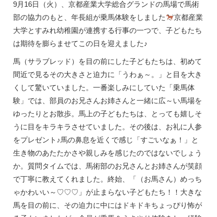
9月16日（火）、京都産業大学総合グランドの馬場で馬術
部の協力のもと、年長組が乗馬体験をしました
京都産業
大学とすみれ幼稚園が連携する行事の一つで、子どもたち
は期待を膨らませてこの日を迎えました♪
馬（サラブレッド）を目の前にした子どもたちは、初めて
間近で見るその大きさと迫力に「うわぁ～。」と目を大き
くして驚いていました。一番楽しみにしていた「乗馬体
験」では、部員のお兄さんお姉さんと一緒に広～い馬場を
ゆったりとお散歩。馬上の子どもたちは、とっても嬉しそ
うに目をキラキラさせていました。その後は、お礼に人参
をプレゼント♪馬の鼻息を近くで感じ「すごいなぁ！」と
生き物のあたたかさや親しみを感じたのではないでしょう
か。質問タイムでは、馬術部のお兄さんとお姉さんが笑顔
で丁寧に教えてくれました。終始、「（お馬さん）めっち
ゃかわいい～♡♡♡」が止まらない子どもたち！！大きな
馬を目の前に、その迫力に中にはドキドキちょっぴり怖が