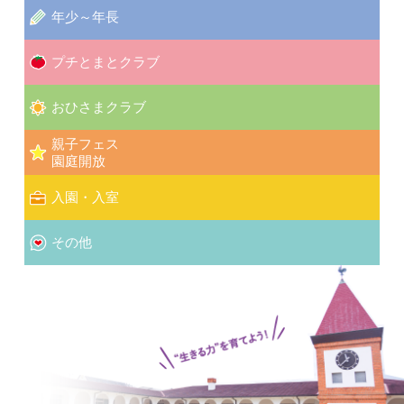
年少～年長
プチとまとクラブ
おひさまクラブ
親子フェス
園庭開放
入園・入室
その他