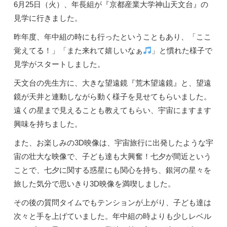
6月25日（火）、年長組が『京都産業大学神山天文台』の
見学に行きました。
昨年度、年中組の時にも行ったということもあり、「ここ
覚えてる！」「また来れて嬉しいなぁ
」と慣れた様子で
見学がスタートしました。
天文台の先生方に、大きな望遠鏡『荒木望遠鏡』と、望遠
鏡が天井と連動しながら動く様子を見せてもらいました。
遠くの星まで見えることも教えてもらい、宇宙にますます
興味を持ちました。
また、お楽しみの3D映像は、宇宙旅行に出発したような宇
宙の壮大な映像で、子ども達も大興奮！七夕が間近という
ことで、七夕に関する惑星にも関心を持ち、銀河の星々を
旅した気分で思いきり3D映像を満喫しました。
その後の質問タイムでもテンションが上がり、子ども達は
次々と手を上げていました。年中組の時よりも少しレベル