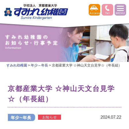
すみれ幼稚園
>
年少～年長
>
京都産業大学 ☆神山天文台見学☆（年長組）
京都産業大学 ☆神山天文台見学
☆（年長組）
2024.07.22