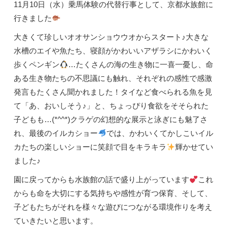
11月10日（水）乗馬体験の代替行事として、京都水族館に
行きました
大きくて珍しいオオサンショウウオからスタート♪大きな
水槽のエイや魚たち、寝顔がかわいいアザラシにかわいく
歩くペンギン
…たくさんの海の生き物に一喜一憂し、命
ある生き物たちの不思議にも触れ、それぞれの感性で感激
発言もたくさん聞かれました！タイなど食べられる魚を見
て「あ、おいしそう♪」と、ちょっぴり食欲をそそられた
子どもも…(*^^*)クラゲの幻想的な展示と泳ぎにも魅了さ
れ、最後のイルカショー
では、かわいくてかしこいイル
カたちの楽しいショーに笑顔で目をキラキラ
輝かせてい
ました♪
園に戻ってからも水族館の話で盛り上がっています
これ
からも命を大切にする気持ちや感性が育つ保育、そして、
子どもたちがそれを様々な遊びにつながる環境作りを考え
ていきたいと思います。