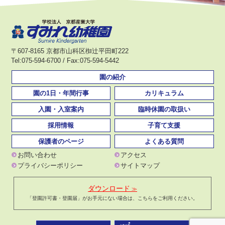
〒607-8165 京都市山科区椥辻平田町222
Tel:075-594-6700 / Fax:075-594-5442
園の紹介
園の1日・年間行事
カリキュラム
入園・入室案内
臨時休園の取扱い
採用情報
子育て支援
保護者のページ
よくある質問
お問い合わせ
アクセス
プライバシーポリシー
サイトマップ
ダウンロード
「登園許可書・登園届」がお手元にない場合は、こちらをご利用ください。