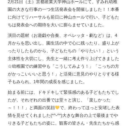
2月21日（土）京都産業大学神山ホールにて、すみれ幼稚
園の大きな行事の一つ生活発表会を開催しました！！本番
に向けてリハーサルも前日に神山ホールで行い、子どもた
ちは発表会への期待を大いに膨らませていました。
演目の題材（お遊戯や合奏、オペレッタ・劇など）は、4
月からを思い出し、園生活の中で心に残ったり、盛り上が
ったりしたものから、子どもたちの「やりたい！」という
主体性を大切にし、先生と一緒に考え作り上げてきました
☆幼稚園での練習中も「こうしてみよう！」「こっちの方
がかっこいいいと思う！」と活発に意見のやりとりする様
子もみられ、1年間の成長を感じました。
始まる前には、ドキドキして緊張感のある子どもたちでし
たが、それぞれの出番では堂々と演じ、「楽しかった
～！！！」と満面の笑顔
で、終わってほっと安堵した表
情を見せてくれました(*^-^*)大きな舞台の上で最後までや
りきる子どもたちの姿に、観客の皆さん・先生たちから感